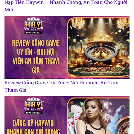
Nạp Tiền Haywin – Nhanh Chóng, An Toàn Cho Người
Mới
Review Cổng Game Uy Tín – Nơi Hội Viên An Tâm
Tham Gia