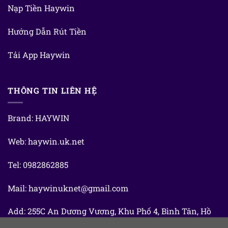
Nạp Tiền Haywin
Hướng Dẫn Rút Tiền
Tải App Haywin
THÔNG TIN LIÊN HỆ
Brand:
HAYWIN
Web:
haywin.uk.net
Tel: 0982862885
Mail:
haywinuknet@gmail.com
Add: 255C An Dương Vương, Khu Phố 4, Bình Tân, Hồ
Chí Minh, Việt Nam