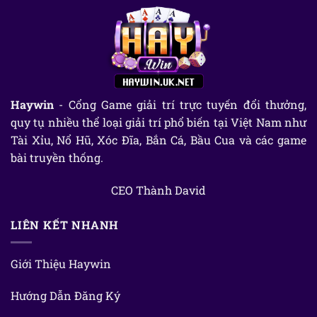
Haywin
- Cổng Game giải trí trực tuyến đổi thưởng,
quy tụ nhiều thể loại giải trí phổ biến tại Việt Nam như
Tài Xỉu, Nổ Hũ, Xóc Đĩa, Bắn Cá, Bầu Cua và các game
bài truyền thống.
CEO Thành David
LIÊN KẾT NHANH
Giới Thiệu Haywin
Hướng Dẫn Đăng Ký