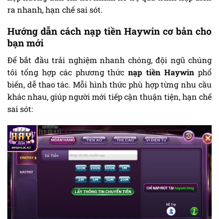
ra nhanh, hạn chế sai sót.
Hướng dẫn cách nạp tiền Haywin cơ bản cho
bạn mới
Để bắt đầu trải nghiệm nhanh chóng, đội ngũ chúng
tôi tổng hợp các phương thức
nạp tiền Haywin
phổ
biến, dễ thao tác. Mỗi hình thức phù hợp từng nhu cầu
khác nhau, giúp người mới tiếp cận thuận tiện, hạn chế
sai sót: