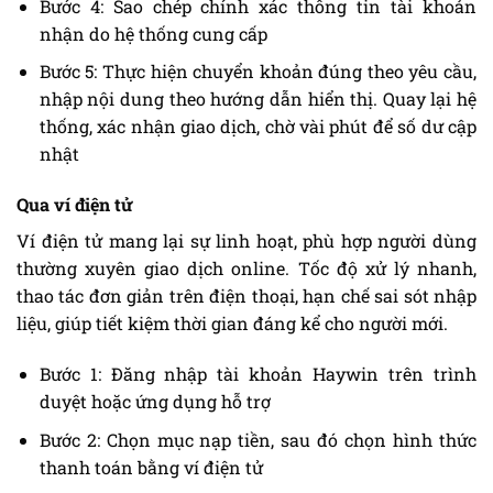
Bước 4: Sao chép chính xác thông tin tài khoản
nhận do hệ thống cung cấp
Bước 5: Thực hiện chuyển khoản đúng theo yêu cầu,
nhập nội dung theo hướng dẫn hiển thị. Quay lại hệ
thống, xác nhận giao dịch, chờ vài phút để số dư cập
nhật
Qua ví điện tử
Ví điện tử mang lại sự linh hoạt, phù hợp người dùng
thường xuyên giao dịch online. Tốc độ xử lý nhanh,
thao tác đơn giản trên điện thoại, hạn chế sai sót nhập
liệu, giúp tiết kiệm thời gian đáng kể cho người mới.
Bước 1: Đăng nhập tài khoản Haywin trên trình
duyệt hoặc ứng dụng hỗ trợ
Bước 2: Chọn mục nạp tiền, sau đó chọn hình thức
thanh toán bằng ví điện tử