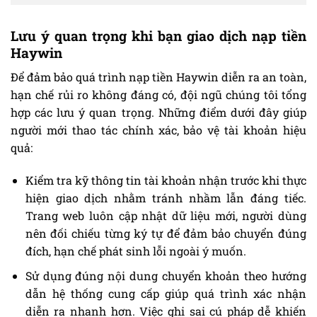
Lưu ý quan trọng khi bạn giao dịch nạp tiền
Haywin
Để đảm bảo quá trình
nạp tiền Haywin
diễn ra an toàn,
hạn chế rủi ro không đáng có, đội ngũ chúng tôi tổng
hợp các lưu ý quan trọng. Những điểm dưới đây giúp
người mới thao tác chính xác, bảo vệ tài khoản hiệu
quả:
Kiểm tra kỹ thông tin tài khoản nhận trước khi thực
hiện giao dịch nhằm tránh nhầm lẫn đáng tiếc.
Trang web luôn cập nhật dữ liệu mới, người dùng
nên đối chiếu từng ký tự để đảm bảo chuyển đúng
đích, hạn chế phát sinh lỗi ngoài ý muốn.
Sử dụng đúng nội dung chuyển khoản theo hướng
dẫn hệ thống cung cấp giúp quá trình xác nhận
diễn ra nhanh hơn. Việc ghi sai cú pháp dễ khiến