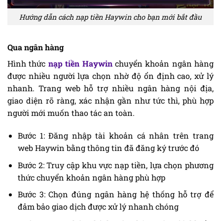
Hướng dẫn cách nạp tiền Haywin cho bạn mới bắt đầu
Qua ngân hàng
Hình thức
nạp tiền Haywin
chuyển khoản ngân hàng
được nhiều người lựa chọn nhờ độ ổn định cao, xử lý
nhanh. Trang web hỗ trợ nhiều ngân hàng nội địa,
giao diện rõ ràng, xác nhận gần như tức thì, phù hợp
người mới muốn thao tác an toàn.
Bước 1: Đăng nhập tài khoản cá nhân trên trang
web Haywin bằng thông tin đã đăng ký trước đó
Bước 2: Truy cập khu vực nạp tiền, lựa chọn phương
thức chuyển khoản ngân hàng phù hợp
Bước 3: Chọn đúng ngân hàng hệ thống hỗ trợ để
đảm bảo giao dịch được xử lý nhanh chóng