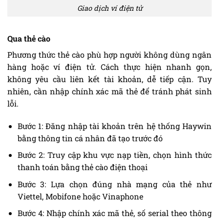
Giao dịch ví điện tử
Qua thẻ cào
Phương thức thẻ cào phù hợp người không dùng ngân
hàng hoặc ví điện tử. Cách thực hiện nhanh gọn,
không yêu cầu liên kết tài khoản, dễ tiếp cận. Tuy
nhiên, cần nhập chính xác mã thẻ để tránh phát sinh
lỗi.
Bước 1: Đăng nhập tài khoản trên hệ thống Haywin
bằng thông tin cá nhân đã tạo trước đó
Bước 2: Truy cập khu vực nạp tiền, chọn hình thức
thanh toán bằng thẻ cào điện thoại
Bước 3: Lựa chọn đúng nhà mạng của thẻ như
Viettel, Mobifone hoặc Vinaphone
Bước 4: Nhập chính xác mã thẻ, số serial theo thông