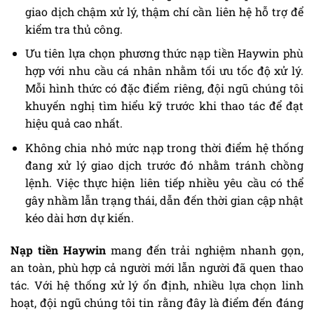
giao dịch chậm xử lý, thậm chí cần liên hệ hỗ trợ để
kiểm tra thủ công.
Ưu tiên lựa chọn phương thức
nạp tiền Haywin
phù
hợp với nhu cầu cá nhân nhằm tối ưu tốc độ xử lý.
Mỗi hình thức có đặc điểm riêng, đội ngũ chúng tôi
khuyến nghị tìm hiểu kỹ trước khi thao tác để đạt
hiệu quả cao nhất.
Không chia nhỏ mức nạp trong thời điểm hệ thống
đang xử lý giao dịch trước đó nhằm tránh chồng
lệnh. Việc thực hiện liên tiếp nhiều yêu cầu có thể
gây nhầm lẫn trạng thái, dẫn đến thời gian cập nhật
kéo dài hơn dự kiến.
Nạp tiền Haywin
mang đến trải nghiệm nhanh gọn,
an toàn, phù hợp cả người mới lẫn người đã quen thao
tác. Với hệ thống xử lý ổn định, nhiều lựa chọn linh
hoạt, đội ngũ chúng tôi tin rằng đây là điểm đến đáng