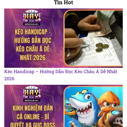
Tin Hot
Kèo Handicap – Hướng Dẫn Đọc Kèo Châu Á Dễ Nhất
2026