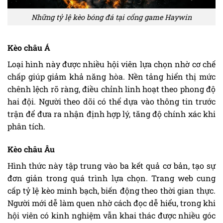
Những tỷ lệ kèo bóng đá tại cổng game Haywin
Kèo châu Á
Loại hình này được nhiều hội viên lựa chọn nhờ cơ chế
chấp giúp giảm khả năng hòa. Nền tảng hiển thị mức
chênh lệch rõ ràng, điều chỉnh linh hoạt theo phong độ
hai đội. Người theo dõi có thể dựa vào thông tin trước
trận để đưa ra nhận định hợp lý, tăng độ chính xác khi
phân tích.
Kèo châu Âu
Hình thức này tập trung vào ba kết quả cơ bản, tạo sự
đơn giản trong quá trình lựa chọn. Trang web cung
cấp tỷ lệ kèo minh bạch, biến động theo thời gian thực.
Người mới dễ làm quen nhờ cách đọc dễ hiểu, trong khi
hội viên có kinh nghiệm vẫn khai thác được nhiều góc