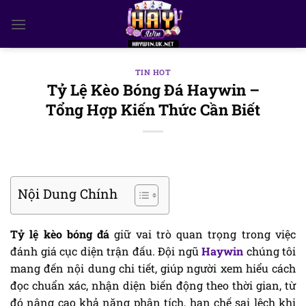
Skip
to
content
TIN HOT
Tỷ Lệ Kèo Bóng Đá Haywin –
Tổng Hợp Kiến Thức Cần Biết
Nội Dung Chính
Tỷ lệ kèo bóng đá
giữ vai trò quan trọng trong việc
đánh giá cục diện trận đấu. Đội ngũ
Haywin
chúng tôi
mang đến nội dung chi tiết, giúp người xem hiểu cách
đọc chuẩn xác, nhận diện biến động theo thời gian, từ
đó nâng cao khả năng phân tích, hạn chế sai lệch khi