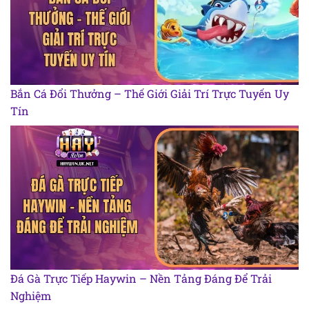
Bắn Cá Đổi Thưởng – Thế Giới Giải Trí Trực Tuyến Uy
Tín
Đá Gà Trực Tiếp Haywin – Nền Tảng Đáng Để Trải
Nghiệm