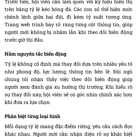
Trước tiên, hội viên cần làm quen với ký hiệu hiển thị
trên bảng
tỷ lệ kèo bóng đá
. Các con số thể hiện mức
chênh lệch giữa hai đội, đi kèm tỷ suất tương ứng.
Trang web trình bày rõ ràng từng cột thông tin, giúp
người mới không bị nhầm lẫn khi theo dõi biến động
trước giờ thi đấu.
Nắm nguyên tắc biến động
Tỷ lệ không cố định mà thay đổi dựa trên nhiều yếu tố
như phong độ, lực lượng, thông tin bên lề. Đội ngũ
chúng tôi nhận thấy việc theo dõi biến động giúp
người xem đánh giá xu hướng thị trường. Khi hiểu rõ
sự thay đổi này, hội viên sẽ có góc nhìn chính xác hơn
khi đưa ra lựa chọn.
Phân biệt từng loại hình
Mỗi dạng tỷ lệ mang đặc điểm riêng, yêu cầu cách đọc
khác nhau. Người mới cần nhận diện rõ sự khác biệt