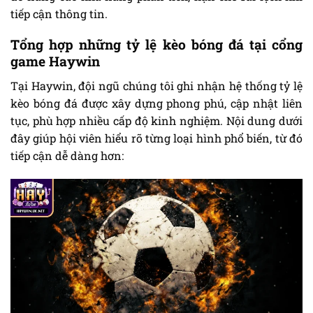
tiếp cận thông tin.
Tổng hợp những tỷ lệ kèo bóng đá tại cổng
game Haywin
Tại Haywin, đội ngũ chúng tôi ghi nhận hệ thống
tỷ lệ
kèo bóng đá
được xây dựng phong phú, cập nhật liên
tục, phù hợp nhiều cấp độ kinh nghiệm. Nội dung dưới
đây giúp hội viên hiểu rõ từng loại hình phổ biến, từ đó
tiếp cận dễ dàng hơn: