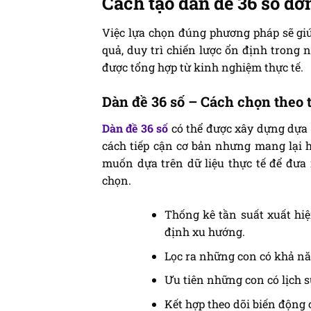
Cách tạo dàn đề 36 số đơ
Việc lựa chọn đúng phương pháp sẽ giú
quả, duy trì chiến lược ổn định trong 
được tổng hợp từ kinh nghiệm thực tế.
Dàn đề 36 số – Cách chọn theo 
Dàn đề 36 số
có thể được xây dựng dựa 
cách tiếp cận cơ bản nhưng mang lại h
muốn dựa trên dữ liệu thực tế để đưa r
chọn.
Thống kê tần suất xuất hiệ
định xu hướng.
Lọc ra những con có khả nă
Ưu tiên những con có lịch s
Kết hợp theo dõi biến động 