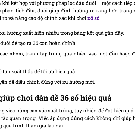
ả khi kết hợp với phương pháp lọc đầu đuôi – một cách tiếp
 phân tích đầu, đuôi giúp định hướng rõ ràng hơn trong 
i ro và nâng cao độ chính xác khi chơi
xổ số
.
 xu hướng xuất hiện nhiều trong bảng kết quả gần đây.
 đuôi để tạo ra 36 con hoàn chỉnh.
các nhóm, tránh tập trung quá nhiều vào một đầu hoặc đ
 tần suất thấp để tối ưu hiệu quả.
yên để điều chỉnh đúng với xu hướng mới.
iúp chơi dàn đề 36 số hiệu quả
ng việc nâng cao xác suất trúng, tuy nhiên để đạt hiệu quả 
tắc quan trọng. Việc áp dụng đúng cách không chỉ giúp 
g quá trình tham gia lâu dài.