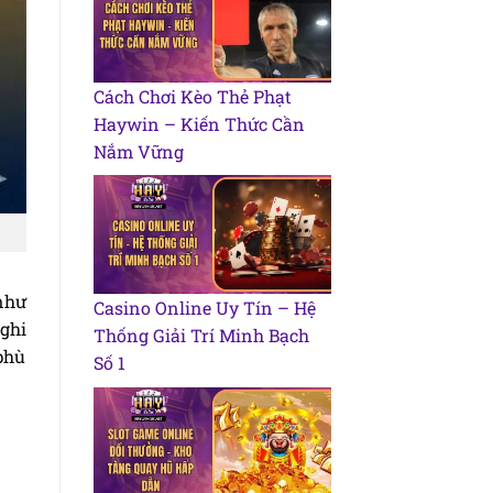
Cách Chơi Kèo Thẻ Phạt
Haywin – Kiến Thức Cần
Nắm Vững
như
Casino Online Uy Tín – Hệ
ghi
Thống Giải Trí Minh Bạch
phù
Số 1