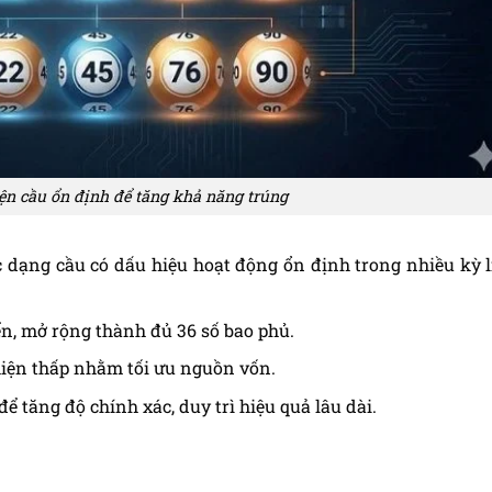
ện cầu ổn định để tăng khả năng trúng
ặc dạng cầu có dấu hiệu hoạt động ổn định trong nhiều kỳ 
ển, mở rộng thành đủ 36 số bao phủ.
hiện thấp nhằm tối ưu nguồn vốn.
 tăng độ chính xác, duy trì hiệu quả lâu dài.