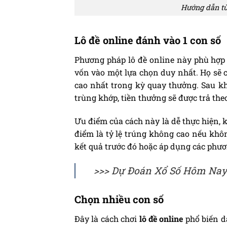
Hướng dẫn từ
Lô đề online đánh vào 1 con số
Phương pháp
lô đề online n
ày phù hợp
vốn vào một lựa chọn duy nhất. Họ sẽ 
cao nhất trong kỳ quay thưởng. Sau kh
trùng khớp, tiền thưởng sẽ được trả theo
Ưu điểm của cách này là dễ thực hiện, 
điểm là tỷ lệ trúng không cao nếu khô
kết quả trước đó hoặc áp dụng các phươ
>>>
Dự Đoán Xổ Số Hôm Nay 
Chọn nhiều con số
Đây là cách chơi
lô đề online
phổ biến d