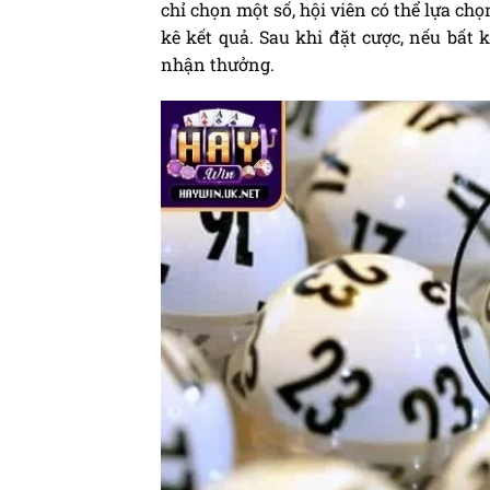
chỉ chọn một số, hội viên có thể lựa c
kê kết quả. Sau khi đặt cược, nếu bất 
nhận thưởng.