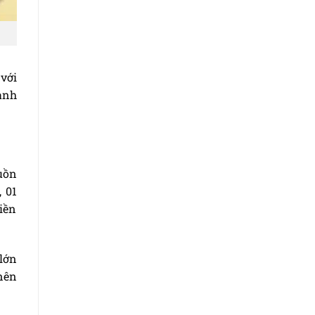
với
hành
uồn
, 01
iền
lớn
 nên