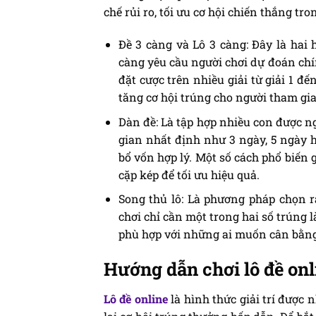
chế rủi ro, tối ưu cơ hội chiến thắng tr
Đề 3 càng và Lô 3 càng: Đây là hai
càng yêu cầu người chơi dự đoán chín
đặt cược trên nhiều giải từ giải 1 đ
tăng cơ hội trúng cho người tham gia
Dàn đề: Là tập hợp nhiều con được n
gian nhất định như 3 ngày, 5 ngày h
bổ vốn hợp lý. Một số cách phổ biến 
cặp kép để tối ưu hiệu quả.
Song thủ lô: Là phương pháp chọn r
chơi chỉ cần một trong hai số trúng 
phù hợp với những ai muốn cân bằng 
Hướng dẫn chơi lô đề onl
Lô đề online
là hình thức giải trí đượ