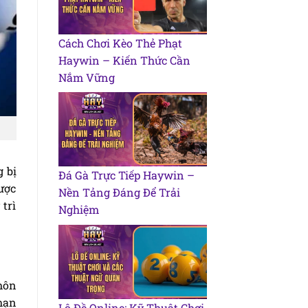
Cách Chơi Kèo Thẻ Phạt
Haywin – Kiến Thức Cần
Nắm Vững
g bị
Đá Gà Trực Tiếp Haywin –
được
Nền Tảng Đáng Để Trải
trì
Nghiệm
môn
hạn
Lô Đề Online: Kỹ Thuật Chơi