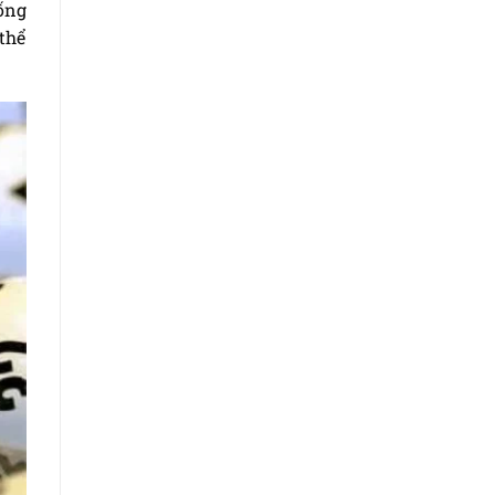
ống
thể