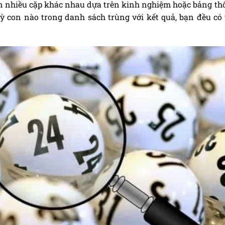
họn nhiều cặp khác nhau dựa trên kinh nghiệm hoặc bảng th
kỳ con nào trong danh sách trùng với kết quả, bạn đều có 