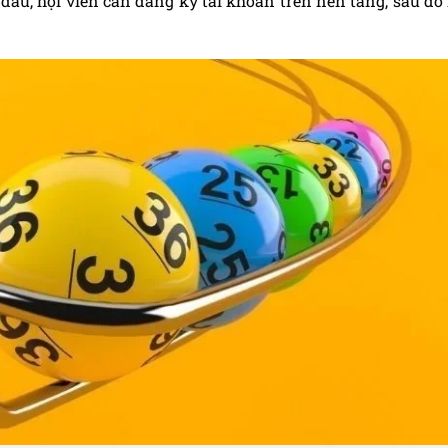
 đầu, hội viên cần đăng ký tài khoản trên nền tảng, sau đó