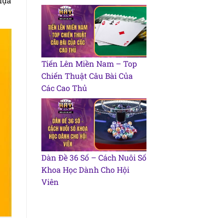
 lựa
Tiến Lên Miền Nam – Top
Chiến Thuật Câu Bài Của
Các Cao Thủ
Dàn Đề 36 Số – Cách Nuôi Số
Khoa Học Dành Cho Hội
Viên