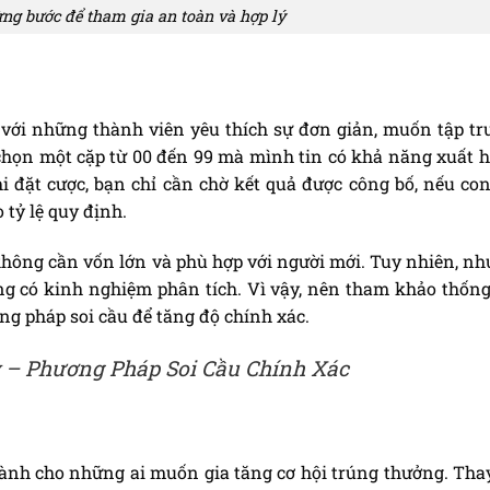
ng bước để tham gia an toàn và hợp lý
 với những thành viên yêu thích sự đơn giản, muốn tập tr
chọn một cặp từ 00 đến 99 mà mình tin có khả năng xuất h
i đặt cược, bạn chỉ cần chờ kết quả được công bố, nếu con
 tỷ lệ quy định.
không cần vốn lớn và phù hợp với người mới. Tuy nhiên, nh
ng có kinh nghiệm phân tích. Vì vậy, nên tham khảo thống
ng pháp soi cầu để tăng độ chính xác.
– Phương Pháp Soi Cầu Chính Xác
ành cho những ai muốn gia tăng cơ hội trúng thưởng. Thay