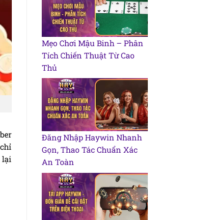
Mẹo Chơi Mậu Binh – Phân
Tích Chiến Thuật Từ Cao
Thủ
ber
Đăng Nhập Haywin Nhanh
chỉ
Gọn, Thao Tác Chuẩn Xác
lại
An Toàn