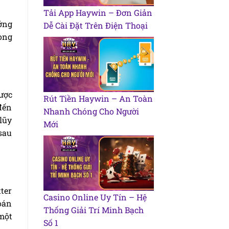
Tải App Haywin – Đơn Giản
ởng
Dễ Cài Đặt Trên Điện Thoại
òng
được
Rút Tiền Haywin – An Toàn
đến
Nhanh Chóng Cho Người
 lũy
Mới
sau
tter
Casino Online Uy Tín – Hệ
oán
Thống Giải Trí Minh Bạch
 một
Số 1