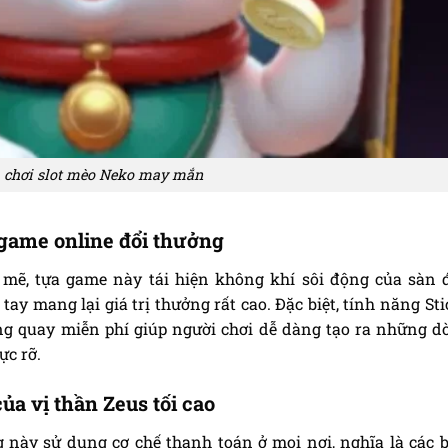
 chơi slot mèo Neko may mắn
 game online đổi thưởng
mẽ, tựa game này tái hiện không khí sôi động của sàn 
tay mang lại giá trị thưởng rất cao. Đặc biệt, tính năng St
òng quay miễn phí giúp người chơi dễ dàng tạo ra những d
ực rỡ.
a vị thần Zeus tối cao
ng
này sử dụng cơ chế thanh toán ở mọi nơi, nghĩa là các b