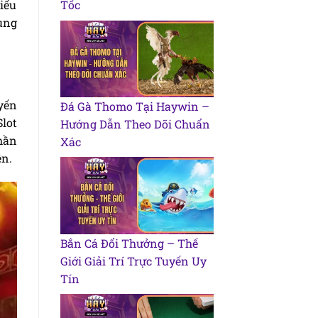
iểu
Tốc
ùng
yến
Đá Gà Thomo Tại Haywin –
lot
Hướng Dẫn Theo Dõi Chuẩn
hần
Xác
ên.
Bắn Cá Đổi Thưởng – Thế
Giới Giải Trí Trực Tuyến Uy
Tín