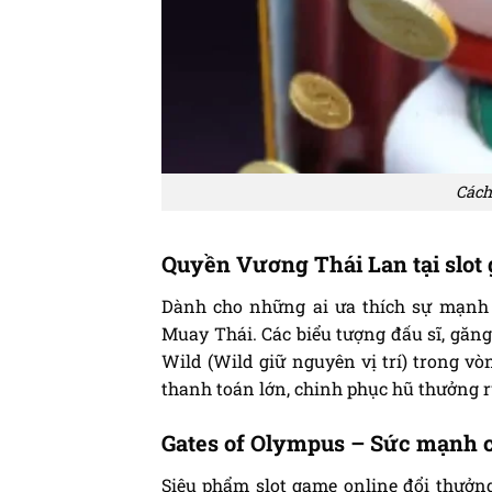
Cách
Quyền Vương Thái Lan tại slot
Dành cho những ai ưa thích sự mạnh 
Muay Thái. Các biểu tượng đấu sĩ, găng 
Wild (Wild giữ nguyên vị trí) trong v
thanh toán lớn, chinh phục hũ thưởng r
Gates of Olympus – Sức mạnh củ
Siêu phẩm
slot game online đổi thưở