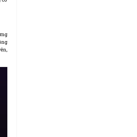
ưng
ồng
yên,