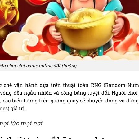
sân chơi slot game online đổi thưởng
ơ chế vận hành dựa trên thuật toán RNG (Random Num
vòng đều ngẫu nhiên và công bằng tuyệt đối. Người chơi 
”, các biểu tượng trên guồng quay sẽ chuyển động và dừng 
es) giá trị.
 mọi lúc mọi nơi