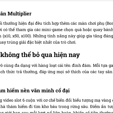
ân Multiplier
ổi thưởng
hiện đại đều tích hợp thêm các màn chơi phụ (Bo
hơi có thể tham gia các mini-game chọn quà hoặc quay bánh
x10, x50, x100). Những tính năng này giúp gia tăng đáng
ay trúng giải đặc biệt nhất của trò chơi.
 không thể bỏ qua hiện nay
ô cùng đa dạng với hàng loạt cái tên đình đám. Mỗi tựa g
ách thức trả thưởng, đáp ứng mọi sở thích của các tay săn
ám hiểm nền văn minh cổ đại
ng
video slot 6 cuộn với cơ chế biến đổi biểu tượng mạ vàng
nhà thám hiểm đi tìm kho báu trong rừng sâu. Điểm ấn tư
 giới hạn sau mỗi lượt nổ liên hoàn, khiến số tiền thưởng